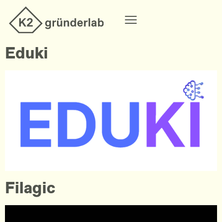
Eduki
Filagic