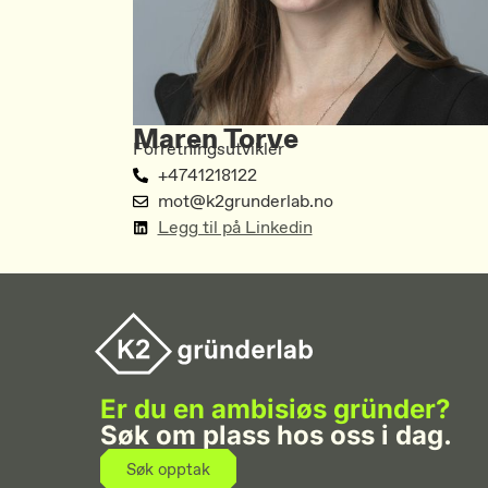
Maren Torve
Forretningsutvikler
+4741218122
mot@k2grunderlab.no
Legg til på Linkedin
Er du en ambisiøs gründer?
Søk om plass hos oss i dag.
Søk opptak