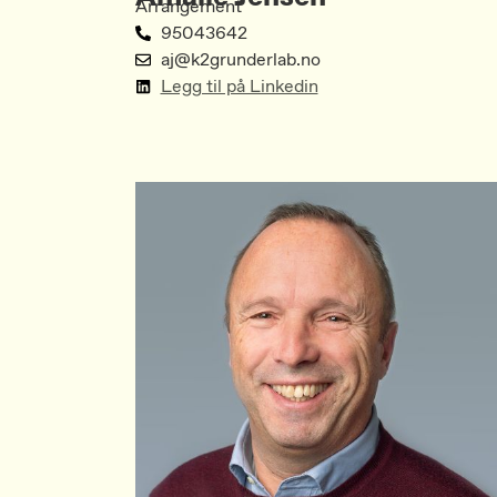
Arrangement
95043642
aj@k2grunderlab.no
Legg til på Linkedin