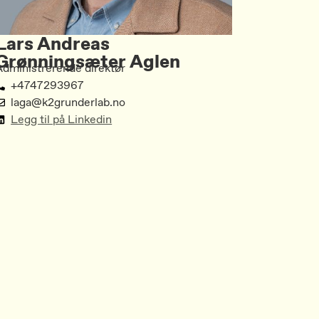
Lars Andreas
Grønningsæter Aglen
Administrerende direktør
+4747293967
laga@k2grunderlab.no
Legg til på Linkedin