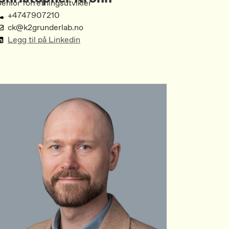
enior forretningsutvikler
+4747907210
ck@k2grunderlab.no
Legg til på Linkedin