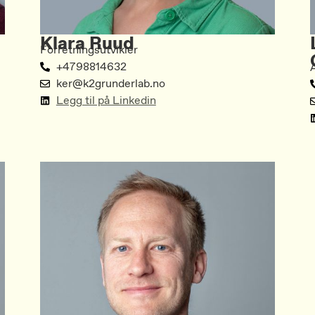
Klara Ruud
Forretningsutvikler
+4798814632
ker@k2grunderlab.no
Legg til på Linkedin