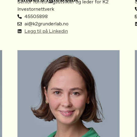
Senior forretningsutvikler og leder for K2
S
Investornettverk
45505898
ai@k2grunderlab.no
Legg til på Linkedin