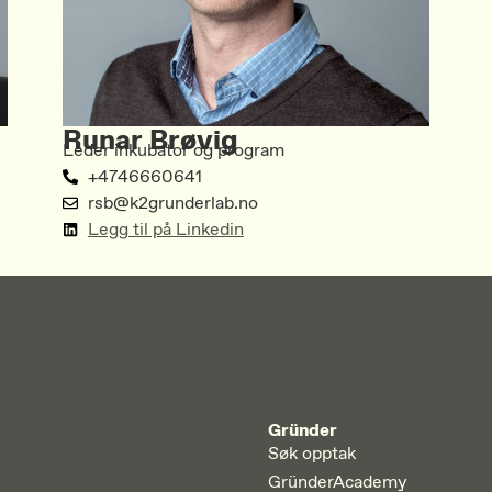
Runar Brøvig
Leder inkubator og program
+4746660641
rsb@k2grunderlab.no
Legg til på Linkedin
Gründer
Søk opptak
GründerAcademy