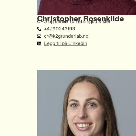
Christopher Rosenkilde
CFO og senior forretningsutvikler
+4790243198
cr@k2grunderlab.no
Legg til på Linkedin