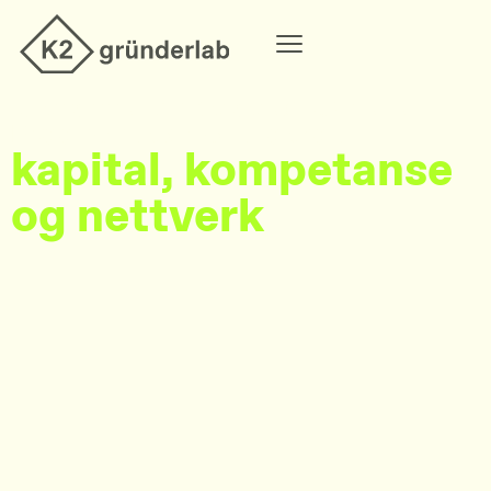
VI STØTTER AMBISIØSE GRÜNDERE
Bygg selskap med tilgang til
kapital, kompetanse
og nettverk