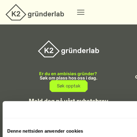
Er du en ambisiøs gründer?
Søk om plass hos oss i dag.
Søk opptak
Meld deg på vårt nyhetsbrev
Hold deg oppdatert på startup-økosystemet i Agder.
Meld meg på
Denne nettsiden anvender cookies