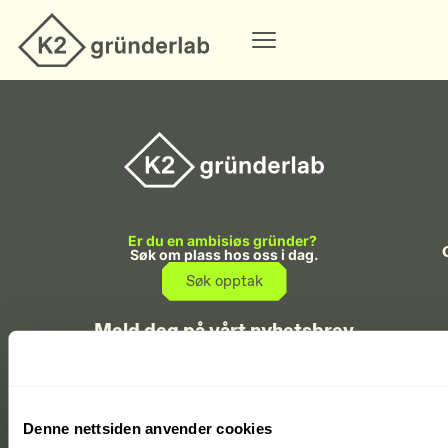
Er du en ambisiøs gründer?
Søk om plass hos oss i dag.
Søk opptak
Meld deg på vårt nyhetsbrev
Hold deg oppdatert på startup-økosystemet i Agder.
Meld meg på
Denne nettsiden anvender cookies