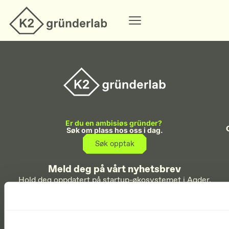
Er du en ambisiøs gründer?
Søk om plass hos oss i dag.
Søk opptak
Meld deg på vårt nyhetsbrev
Hold deg oppdatert på startup-økosystemet i Agder.
Meld meg på