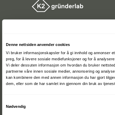
Er du en ambisiøs gründer?
Søk om plass hos oss i dag.
Søk opptak
Denne nettsiden anvender cookies
Meld deg på vårt nyhetsbrev
Vi bruker informasjonskapsler for å gi innhold og annonser et
Hold deg oppdatert på startup-økosystemet i Agder.
preg, for å levere sosiale mediefunksjoner og for å analysere 
Vi deler dessuten informasjon om hvordan du bruker nettsted
Meld meg på
partnerne våre innen sosiale medier, annonsering og analys
kan kombinere den med annen informasjon du har gjort tilgjen
dem, eller som de har samlet inn gjennom din bruk av tjenes
Samtykkevalg
Nødvendig