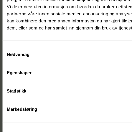
Søk om plass hos oss i dag.
Vi deler dessuten informasjon om hvordan du bruker nettsted
Søk opptak
partnerne våre innen sosiale medier, annonsering og analys
kan kombinere den med annen informasjon du har gjort tilgjen
Meld deg på vårt nyhetsbrev
dem, eller som de har samlet inn gjennom din bruk av tjenes
Hold deg oppdatert på startup-økosystemet i Agder.
Meld meg på
Samtykkevalg
Nødvendig
Egenskaper
Statistikk
Markedsføring